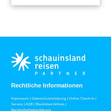
Rechtliche Informationen
Impressum
|
Datenschutzerklärung
|
Online Check-In
|
Service
|
AGB
|
Blacklisted Airlines
|
Barrierefreiheitserklärung