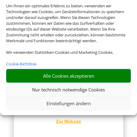
Konsular Gesellschaft
Um Ihnen ein optimales Erlebnis zu bieten, verwenden wir
Technologien wie Cookies, um Geräteinformationen zu speichern
Hier erhalten Sie Visa- und
und/oder darauf zuzugreifen. Wenn Sie diesen Technologien
Einreiseinformationen.
zustimmmen, können wir Daten wie das Surfverhalten oder
eindeutige IDs auf dieser Website verarbeiten. Wenn Sie ihre
Zur Website
Zustimmung nicht erteilen oder zurückziehen, können bestimmte
Merkmale und Funktionen beeinträchtigt werden.
Wir verwenden Statistiken-Cookies und Marketing Cookies.
Cookie-Richtlinie
Alle Cookies akzeptieren
Reisemedizin
Nur technisch notwendige Cookies
Hier erhalten Sie kompetente
Einstellungen ändern
reisemedizinische Beratung für Ihr
Ferienziel.
Zur Website