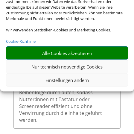
zustimmmen, können wir Daten wie das Surfverhalten oder
So ermöglichen wir eine vollständige
eindeutige IDs auf dieser Website verarbeiten. Wenn Sie ihre
Zustimmung nicht erteilen oder zurückziehen, können bestimmte
Bedienung auch ohne Maus.
Merkmale und Funktionen beeinträchtigt werden.
Wir verwenden Statistiken-Cookies und Marketing Cookies.
Sinnvolle Fokusreihenfolge bei
Cookie-Richtlinie
Tastaturnutzung
Alle Cookies akzeptieren
Die Fokusreihenfolge auf unserer Website
ist logisch und entspricht dem visuellen
Nur technisch notwendige Cookies
Aufbau der Seite. Beim Navigieren mit der
Tabulatortaste werden interaktive
Einstellungen ändern
Elemente in einer nachvollziehbaren
Reihenfolge durchlaufen, sodass
Nutzer:innen mit Tastatur oder
Screenreader effizient und ohne
Verwirrung durch die Inhalte geführt
werden.