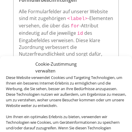
Alle Formularfelder auf unserer Website
sind mit zugehörigen
-Elementen
<label>
versehen, die über das
-Attribut
for
eindeutig auf die jeweilige
des
id
Eingabefeldes verweisen. Diese klare
Zuordnung verbessert die
Nutzerfreundlichkeit und sorgt dafür,
dass assistive Technologien wie
Cookie-Zustimmung
Screenreader die Beschriftungen korrekt
verwalten
vorlesen.
Diese Website verwendet Cookies und Targeting Technologien, um
Ihnen ein besseres Internet-Erlebnis zu ermöglichen und die
Werbung, die Sie sehen, besser an Ihre Bedürfnisse anzupassen.
Diese Technologien nutzen wir außerdem, um Ergebnisse zu messen,
Sichtbarer Fokus
um zu verstehen, woher unsere Besucher kommen oder um unsere
Website weiter zu entwickeln.
Alle interaktiven Elemente auf unserer
Um Ihnen ein optimales Erlebnis zu bieten, verwenden wir
Website – wie Links, Buttons oder
Technologien wie Cookies, um Geräteinformationen zu speichern
Formularfelder – zeigen klar sichtbar an,
und/oder darauf zuzugreifen. Wenn Sie diesen Technologien
wenn sie per Tastatur ausgewählt werden.